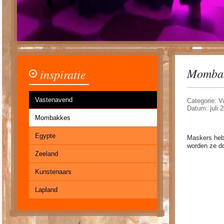
Momba
inspiratie
Vastenavend
Categorie: 
Datum: juli 
Mombakkes
Egypte
Maskers hebb
worden ze do
Zeeland
Kunstenaars
Lapland