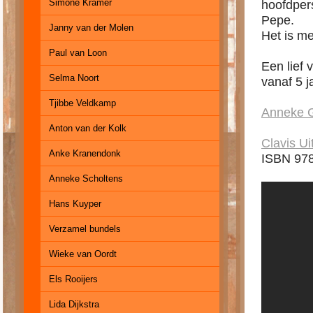
Simone Kramer
hoofdpers
Pepe.
Janny van der Molen
Het is me
Paul van Loon
Een lief 
Selma Noort
vanaf 5 
Tjibbe Veldkamp
Anneke 
Anton van der Kolk
Clavis Ui
Anke Kranendonk
ISBN 97
Anneke Scholtens
Hans Kuyper
Verzamel bundels
Wieke van Oordt
Els Rooijers
Lida Dijkstra