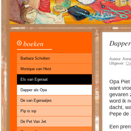
Dapper
boeken
Barbara Scholten
Auteur: Anne
Uitgever:
Cla
Monique van Hest
Els van Egeraat
Opa Piet
want vroe
Dapper als Opa
gevaren z
word ik n
De van Egeraatjes
dacht, wa
Pip is sip
Pepe de z
De Pet Van Jet
Een prent