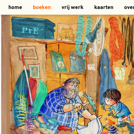
home
boeken
vrij werk
kaarten
ove