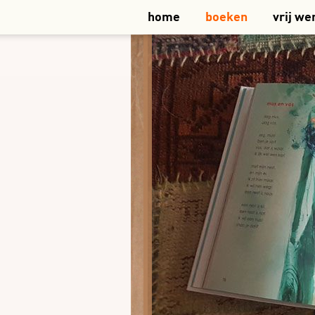
home
boeken
vrij we