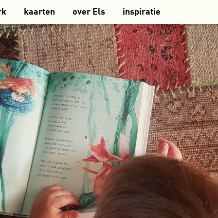
rk
kaarten
over Els
inspiratie