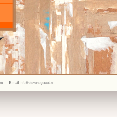
am
E-mail
info@elsvanegeraat.nl