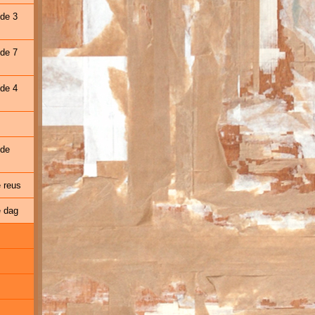
 de 3
 de 7
 de 4
 de
e reus
e dag