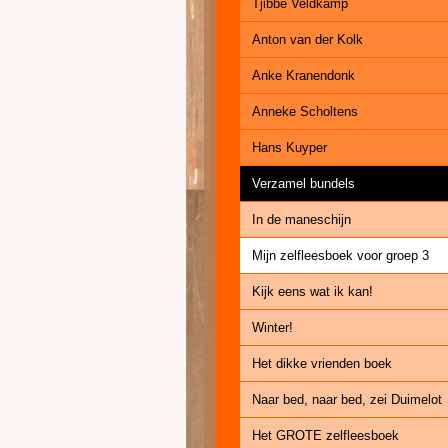
Tjibbe Veldkamp
Anton van der Kolk
Anke Kranendonk
Anneke Scholtens
Hans Kuyper
Verzamel bundels
In de maneschijn
Mijn zelfleesboek voor groep 3
Kijk eens wat ik kan!
Winter!
Het dikke vrienden boek
Naar bed, naar bed, zei Duimelot
Het GROTE zelfleesboek