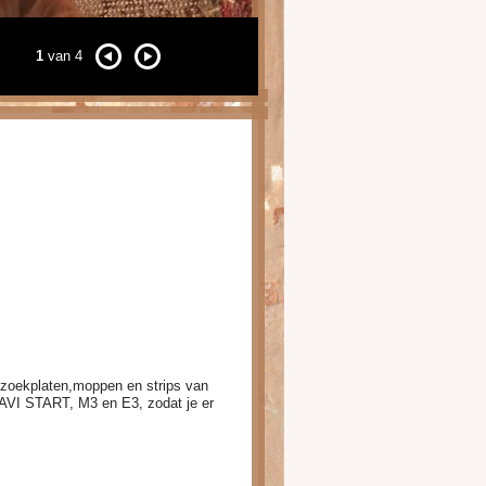
1
van 4
, zoekplaten,moppen en strips van
n AVI START, M3 en E3, zodat je er