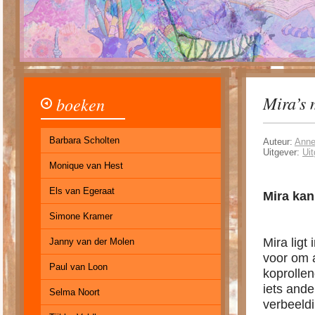
Mira’s 
boeken
Barbara Scholten
Auteur:
Anne
Uitgever:
Uit
Monique van Hest
Els van Egeraat
Mira kan
Simone Kramer
Mira ligt
Janny van der Molen
voor om 
Paul van Loon
koprollen
iets ande
Selma Noort
verbeeldi