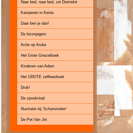
Naar bed, naar bed, zei Duimelot
Kamperen in Kenia
Daar ben je dan!
De bizonjagers
Actie op Aruba
Het Grote Griezelboek
Kinderen van Adam
Het GROTE zelfleesboek
Druk!
De spookstad
Illustratie bij 'Schommelen'
De Pet Van Jet