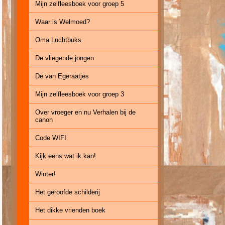
Mijn zelfleesboek voor groep 5
Waar is Welmoed?
Oma Luchtbuks
De vliegende jongen
De van Egeraatjes
Mijn zelfleesboek voor groep 3
Over vroeger en nu Verhalen bij de
canon
Code WIFI
Kijk eens wat ik kan!
Winter!
Het geroofde schilderij
Het dikke vrienden boek