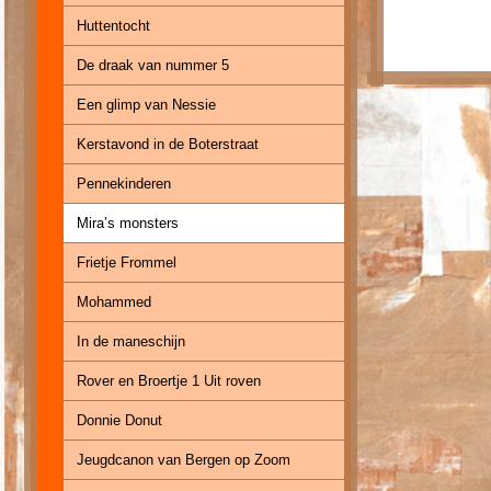
Huttentocht
De draak van nummer 5
Een glimp van Nessie
Kerstavond in de Boterstraat
Pennekinderen
Mira’s monsters
Frietje Frommel
Mohammed
In de maneschijn
Rover en Broertje 1 Uit roven
Donnie Donut
Jeugdcanon van Bergen op Zoom