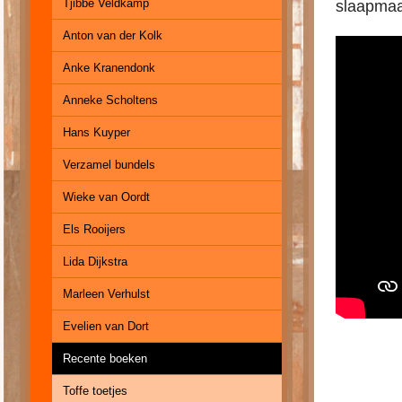
Tjibbe Veldkamp
slaapmaa
Anton van der Kolk
Anke Kranendonk
Anneke Scholtens
Hans Kuyper
Verzamel bundels
Wieke van Oordt
Els Rooijers
Lida Dijkstra
Marleen Verhulst
Evelien van Dort
Recente boeken
Toffe toetjes