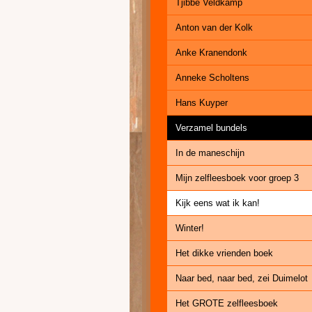
Tjibbe Veldkamp
Anton van der Kolk
Anke Kranendonk
Anneke Scholtens
Hans Kuyper
Verzamel bundels
In de maneschijn
Mijn zelfleesboek voor groep 3
Kijk eens wat ik kan!
Winter!
Het dikke vrienden boek
Naar bed, naar bed, zei Duimelot
Het GROTE zelfleesboek