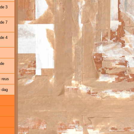
 de 3
 de 7
 de 4
 de
e reus
e dag