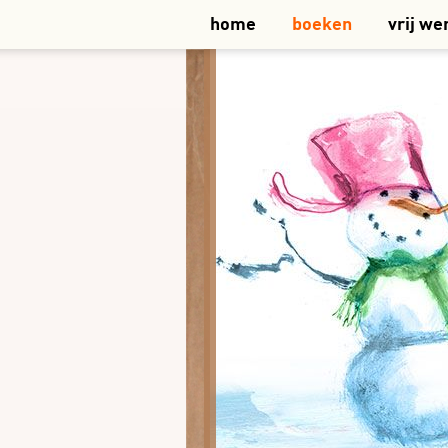
home
boeken
vrij we