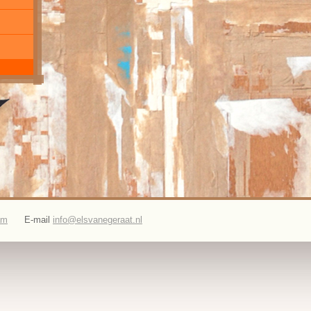
am
E-mail
info@elsvanegeraat.nl