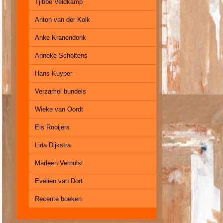
Tjibbe Veldkamp
Anton van der Kolk
Anke Kranendonk
Anneke Scholtens
Hans Kuyper
Verzamel bundels
Wieke van Oordt
Els Rooijers
Lida Dijkstra
Marleen Verhulst
Evelien van Dort
Recente boeken