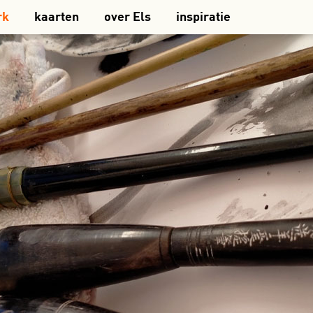
rk
kaarten
over Els
inspiratie