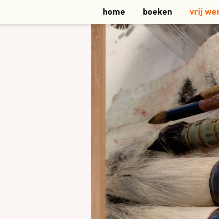
home
boeken
vrij we