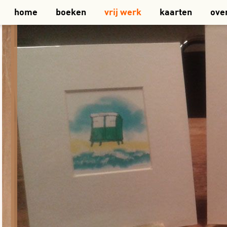
home
boeken
vrij werk
kaarten
ove