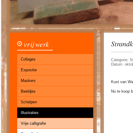
Strandk
vrij werk
Collages
Categorie: S
Datum: okto
Expositie
Maskers
Kust van Wa
Beeldjes
Nu te koop b
Schelpen
Illustraties
Vrije calligrafie