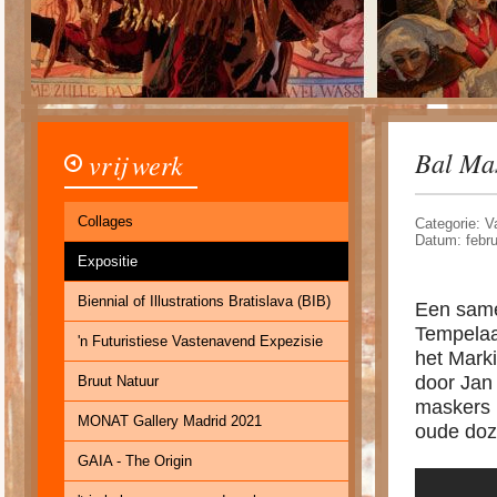
Bal Ma
vrij werk
Collages
Categorie: 
Datum: febru
Expositie
Biennial of Illustrations Bratislava (BIB)
Een same
Tempelaa
'n Futuristiese Vastenavend Expezisie
het Mark
door Jan
Bruut Natuur
maskers k
MONAT Gallery Madrid 2021
oude doz
GAIA - The Origin