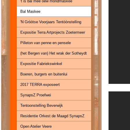
't is bal mee oew mondmaskee
Bal Maskee
'N Gròòtse Voorjaars Tentòònstelling
Expositie Terra Artprojects Zoetermeer
Pilleton van penne en pensele
(het Bergen van) Het wrak der Sotheydt
Expositie Fabriekswinkel
Boeren, burgers en buitenlui
2017 TERRA exposeert
SynapsZ Proefwei
Tentoonstelling Beverwijk
Residentie Orkest de Maagd SynapsZ
Open Atelier Veere