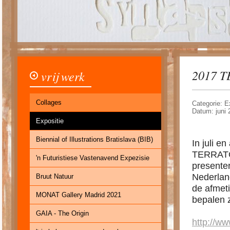
2017 T
vrij werk
Collages
Categorie: E
Datum: juni 
Expositie
Biennial of Illustrations Bratislava (BIB)
In juli e
TERRATOR
'n Futuristiese Vastenavend Expezisie
presenter
Nederlan
Bruut Natuur
de afmet
MONAT Gallery Madrid 2021
bepalen z
GAIA - The Origin
http://ww