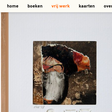
home
boeken
vrij werk
kaarten
ove