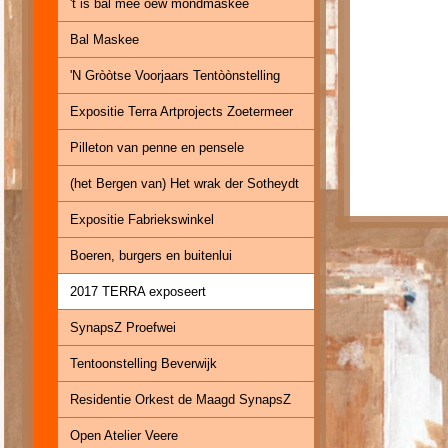
't is bal mee oew mondmaskee
Bal Maskee
'N Gròòtse Voorjaars Tentòònstelling
Expositie Terra Artprojects Zoetermeer
Pilleton van penne en pensele
(het Bergen van) Het wrak der Sotheydt
Expositie Fabriekswinkel
Boeren, burgers en buitenlui
2017 TERRA exposeert
SynapsZ Proefwei
Tentoonstelling Beverwijk
Residentie Orkest de Maagd SynapsZ
Open Atelier Veere