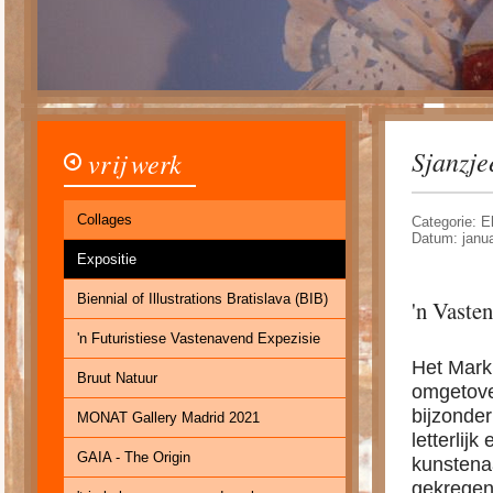
Sjanzje
vrij werk
Collages
Categorie: E
Datum: janua
Expositie
Biennial of Illustrations Bratislava (BIB)
'n Vasten
'n Futuristiese Vastenavend Expezisie
Het Mark
Bruut Natuur
omgetover
bijzonder
MONAT Gallery Madrid 2021
letterlij
GAIA - The Origin
kunstenaa
gekregen