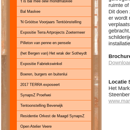
't is bal mee oew mondmaskee
ruimte of
Dit doen z
Bal Maskee
er wordt 
'N Gròòtse Voorjaars Tentòònstelling
verplaats
gebracht
Expositie Terra Artprojects Zoetermeer
schilderi
Pilleton van penne en pensele
installat
(het Bergen van) Het wrak der Sotheydt
Brochure
Download
Expositie Fabriekswinkel
Boeren, burgers en buitenlui
Locatie 
2017 TERRA exposeert
Het Mark
Steenber
SynapsZ Proefwei
www.mark
Tentoonstelling Beverwijk
Residentie Orkest de Maagd SynapsZ
Open Atelier Veere