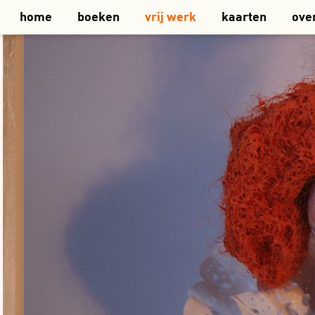
home
boeken
vrij werk
kaarten
ove