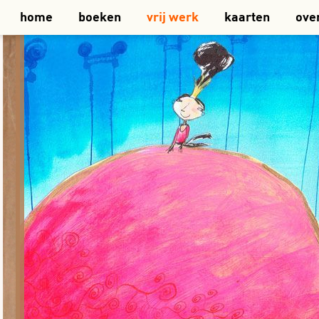
home
boeken
vrij werk
kaarten
ove