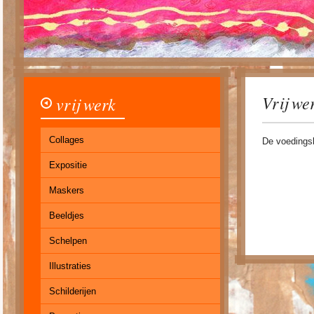
Vrij we
vrij werk
Collages
De voedings
Expositie
Maskers
Beeldjes
Schelpen
Illustraties
Schilderijen